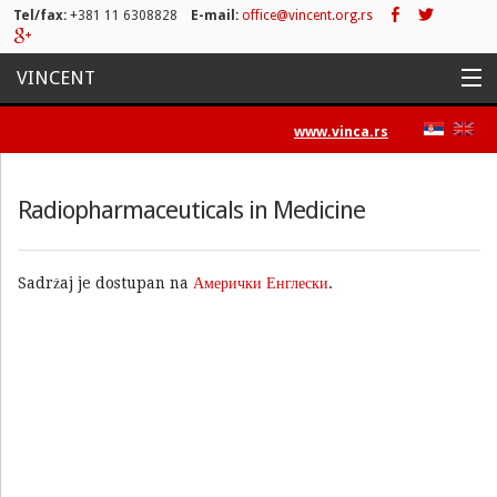
Tel/fax:
+381 11 6308828
E-mail:
office@vincent.org.rs
VINCENT
Naslovna
www.vinca.rs
Projekti
Radiopharmaceuticals in Medicine
Aktivnosti
Spisak publikacija
Sadržaj je dostupan na
Амерички Енглески
.
Novosti
Press/Media
Kontakt